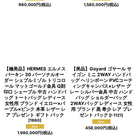
980,000
円
(税込)
1,580,000
円
(税込)
【極美品】HERMES エルメス
【美品】Goyard ゴヤール サ
バーキン 30 パーソナルオー
イゴン ミニ 2WAY ハンドバ
ダー シェブルミゾル トリコロ
ッグ ヘリンボーン PVCコーテ
ール マットゴールド金具 Q刻
ィングキャンバス×レザー グ
印□ シェーブル 中古 ハンドバ
レー シルバー金具 中古 ハンド
ッグ トートバッグ レディース
バッグ ショルダーバッグ
女性用 ブランド イエロー×パ
2WAYバッグ レディース 女性
ープル×ピンク 本革 レザー レ
用 ブランド 黒 希少 レア プレ
ア プレゼント ギフト バック
ゼント バック
[
I-1121
]
[
1960
]
458,000
円
(税込)
1,980,000
円
(税込)