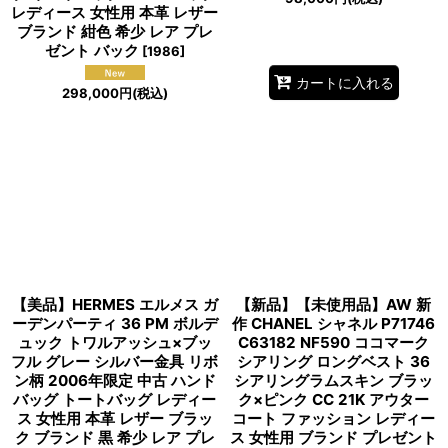
レディース 女性用 本革 レザー
ブランド 紺色 希少 レア プレ
ゼント バック
[
1986
]
カートに入れる
298,000
円
(税込)
【美品】HERMES エルメス ガ
【新品】【未使用品】AW 新
ーデンパーティ 36 PM ボルデ
作 CHANEL シャネル P71746
ュック トワルアッシュ×ブッ
C63182 NF590 ココマーク
フル グレー シルバー金具 リボ
シアリング ロングベスト 36
ン柄 2006年限定 中古 ハンド
シアリングラムスキン ブラッ
バッグ トートバッグ レディー
ク×ピンク CC 21K アウター
ス 女性用 本革 レザー ブラッ
コート ファッション レディー
ク ブランド 黒 希少 レア プレ
ス 女性用 ブランド プレゼント