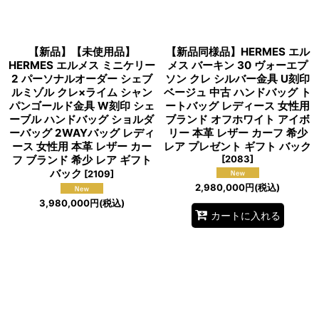
【新品】【未使用品】
【新品同様品】HERMES エル
HERMES エルメス ミニケリー
メス バーキン 30 ヴォーエプ
2 パーソナルオーダー シェブ
ソン クレ シルバー金具 U刻印
ルミゾル クレ×ライム シャン
ベージュ 中古 ハンドバッグ ト
パンゴールド金具 W刻印 シェ
ートバッグ レディース 女性用
ーブル ハンドバッグ ショルダ
ブランド オフホワイト アイボ
ーバッグ 2WAYバッグ レディ
リー 本革 レザー カーフ 希少
ース 女性用 本革 レザー カー
レア プレゼント ギフト バック
フ ブランド 希少 レア ギフト
[
2083
]
バック
[
2109
]
2,980,000
円
(税込)
3,980,000
円
(税込)
カートに入れる