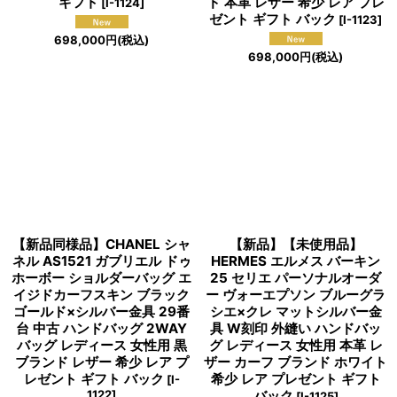
ギフト
ド 本革 レザー 希少 レア プレ
[
I-1124
]
ゼント ギフト バック
[
I-1123
]
698,000
円
(税込)
698,000
円
(税込)
【新品同様品】CHANEL シャ
【新品】【未使用品】
ネル AS1521 ガブリエル ドゥ
HERMES エルメス バーキン
ホーボー ショルダーバッグ エ
25 セリエ パーソナルオーダ
イジドカーフスキン ブラック
ー ヴォーエプソン ブルーグラ
ゴールド×シルバー金具 29番
シエ×クレ マットシルバー金
台 中古 ハンドバッグ 2WAY
具 W刻印 外縫い ハンドバッ
バッグ レディース 女性用 黒
グ レディース 女性用 本革 レ
ブランド レザー 希少 レア プ
ザー カーフ ブランド ホワイト
レゼント ギフト バック
希少 レア プレゼント ギフト
[
I-
1122
]
バック
[
I-1125
]