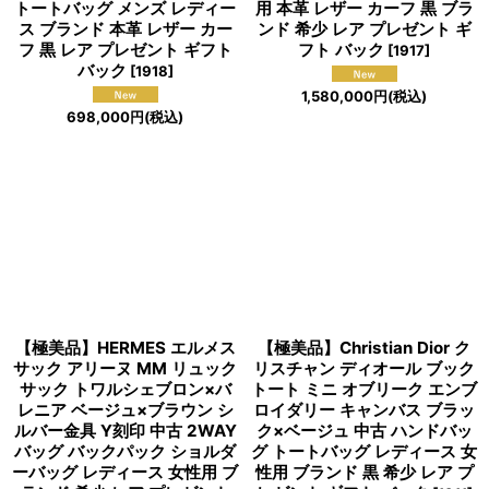
トートバッグ メンズ レディー
用 本革 レザー カーフ 黒 ブラ
ス ブランド 本革 レザー カー
ンド 希少 レア プレゼント ギ
フ 黒 レア プレゼント ギフト
フト バック
[
1917
]
バック
[
1918
]
1,580,000
円
(税込)
698,000
円
(税込)
【極美品】HERMES エルメス
【極美品】Christian Dior ク
サック アリーヌ MM リュック
リスチャン ディオール ブック
サック トワルシェブロン×バ
トート ミニ オブリーク エンブ
レニア ベージュ×ブラウン シ
ロイダリー キャンバス ブラッ
ルバー金具 Y刻印 中古 2WAY
ク×ベージュ 中古 ハンドバッ
バッグ バックパック ショルダ
グ トートバッグ レディース 女
ーバッグ レディース 女性用 ブ
性用 ブランド 黒 希少 レア プ