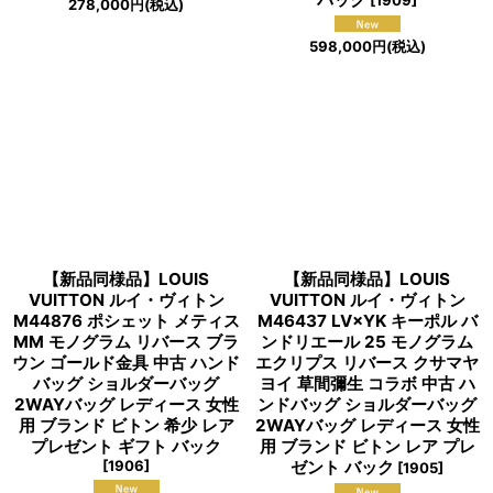
[
1909
]
278,000
円
(税込)
598,000
円
(税込)
【新品同様品】LOUIS
【新品同様品】LOUIS
VUITTON ルイ・ヴィトン
VUITTON ルイ・ヴィトン
M44876 ポシェット メティス
M46437 LV×YK キーポル バ
MM モノグラム リバース ブラ
ンドリエール 25 モノグラム
ウン ゴールド金具 中古 ハンド
エクリプス リバース クサマヤ
バッグ ショルダーバッグ
ヨイ 草間彌生 コラボ 中古 ハ
2WAYバッグ レディース 女性
ンドバッグ ショルダーバッグ
用 ブランド ビトン 希少 レア
2WAYバッグ レディース 女性
プレゼント ギフト バック
用 ブランド ビトン レア プレ
[
1906
]
ゼント バック
[
1905
]