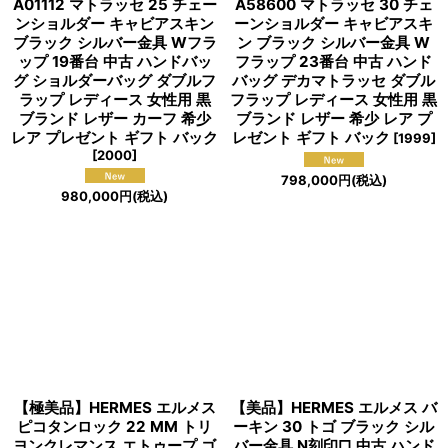
A01112 マトラッセ 25 チェー
A58600 マトラッセ 30 チェ
ンショルダー キャビアスキン
ーンショルダー キャビアスキ
ブラック シルバー金具 Wフラ
ン ブラック シルバー金具 W
ップ 19番台 中古 ハンドバッ
フラップ 23番台 中古 ハンド
グ ショルダーバッグ ダブルフ
バッグ デカマトラッセ ダブル
ラップ レディース 女性用 黒
フラップ レディース 女性用 黒
ブランド レザー カーフ 希少
ブランド レザー 希少 レア プ
レア プレゼント ギフト バック
レゼント ギフト バック
[
1999
]
[
2000
]
798,000
円
(税込)
980,000
円
(税込)
【極美品】HERMES エルメス
【美品】HERMES エルメス バ
ピコタンロック 22 MM トリ
ーキン 30 トゴ ブラック シル
ヨンクレマンス エトゥープ ゴ
バー金具 N刻印□ 中古 ハンド