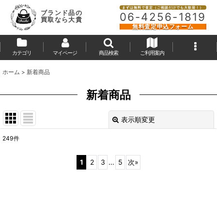
まずは無料で査定（ご相談だけでも大歓迎！）
ブランド品の
06-4256-1819
買取なら大貴
無料査定申込フォーム
カテゴリ
マイページ
商品検索
ご利用案内
ホーム
>
新着商品
新着商品
表示順変更
閉じる
249
件
表示数
:
1
2
3
...
5
次
»
並び順
:
絞り込む