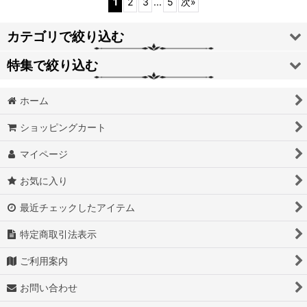
1
2
3
...
5
次
»
カテゴリで絞り込む
特集で絞り込む
アパレル
ホーム
ダミー
ジュエリー
ショッピングカート
バッグ
マイページ
小物
お気に入り
その他
最近チェックしたアイテム
特定商取引法表示
ご利用案内
お問い合わせ