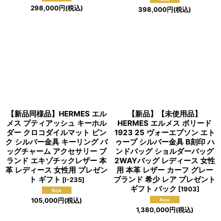
298,000
円
(税込)
398,000
円
(税込)
【新品同様品】HERMES エル
【新品】【未使用品】
メス プティアッシュ キーホル
HERMES エルメス ボリード
ダー クロコダイルマット ピン
1923 25 ヴォーエプソン エト
ク シルバー金具 キーリング バ
ゥープ シルバー金具 B刻印 ハ
ッグチャーム アクセサリー ブ
ンドバッグ ショルダーバッグ
ランド エキゾチックレザー 本
2WAYバッグ レディース 女性
革 レディース 女性用 プレゼン
用 本革 レザー カーフ グレー
ト ギフト
ブランド 希少 レア プレゼント
[
I-235
]
ギフト バック
[
1903
]
105,000
円
(税込)
1,380,000
円
(税込)