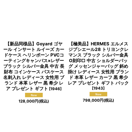
【新品同様品】Goyard ゴヤ
【極美品】HERMES エルメス
ール インサート ルイーズ カー
ジプシエール28 トリヨンクレ
ドケース ヘリンボーン PVCコ
マンス ブラック シルバー金具
ーティングキャンバス×レザー
O刻印□ 中古 ショルダーバッ
ブラック シルバー金具 中古 長
グ メッセンジャーバッグ 斜め
財布 コインケース パスケース
掛け レディース 女性用 ブラン
名刺入れ レディース 女性用 ブ
ド 本革 レザー カーフ 黒 希少
ランド 本革 レザー 黒 希少 レ
レア プレゼント ギフト バック
ア プレゼント ギフト
[
1943
]
[
1946
]
798,000
円
(税込)
128,000
円
(税込)