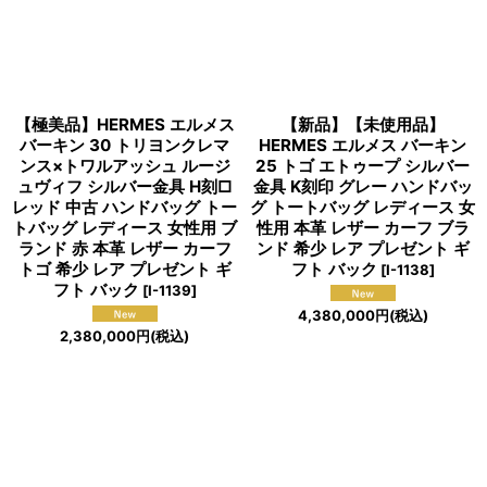
【極美品】HERMES エルメス
【新品】【未使用品】
バーキン 30 トリヨンクレマ
HERMES エルメス バーキン
ンス×トワルアッシュ ルージ
25 トゴ エトゥープ シルバー
ュヴィフ シルバー金具 H刻□
金具 K刻印 グレー ハンドバッ
レッド 中古 ハンドバッグ トー
グ トートバッグ レディース 女
トバッグ レディース 女性用 ブ
性用 本革 レザー カーフ ブラ
ランド 赤 本革 レザー カーフ
ンド 希少 レア プレゼント ギ
トゴ 希少 レア プレゼント ギ
フト バック
[
I-1138
]
フト バック
[
I-1139
]
4,380,000
円
(税込)
2,380,000
円
(税込)