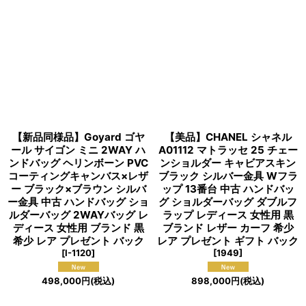
【新品同様品】Goyard ゴヤ
【美品】CHANEL シャネル
ール サイゴン ミニ 2WAY ハ
A01112 マトラッセ 25 チェー
ンドバッグ ヘリンボーン PVC
ンショルダー キャビアスキン
コーティングキャンバス×レザ
ブラック シルバー金具 Wフラ
ー ブラック×ブラウン シルバ
ップ 13番台 中古 ハンドバッ
ー金具 中古 ハンドバッグ ショ
グ ショルダーバッグ ダブルフ
ルダーバッグ 2WAYバッグ レ
ラップ レディース 女性用 黒
ディース 女性用 ブランド 黒
ブランド レザー カーフ 希少
希少 レア プレゼント バック
レア プレゼント ギフト バック
[
I-1120
]
[
1949
]
498,000
円
(税込)
898,000
円
(税込)