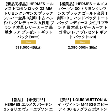
【新品同様品】HERMES エル
【極美品】HERMES エルメス
メス ピコタンロック 22 MM
バーキン 30 トリヨンクレマ
トリヨンクレマンス ブラック
ンス ブラック ゴールド金具 T
シルバー金具 D刻印 中古 ハン
刻印 中古 ハンドバッグ トート
ドバッグ レディース 女性用 ブ
バッグ レディース 女性用 ブラ
ランド 本革 レザー カーフ 黒
ンド 黒 本革 レザー カーフ ト
希少 レア プレゼント ギフト
ゴ 希少 レア プレゼント ギフ
バック
ト バック
[
1922
]
[
1920
]
598,000
円
(税込)
2,380,000
円
(税込)
【新品】【未使用品】
【美品】LOUIS VUITTON ル
HERMES エルメス バーキン
イ・ヴィトン M41526 スピー
25 セリエ ヴォーエプソン エ
ディ 30 モノグラム ボストン