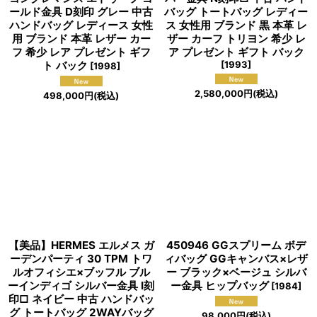
ールド金具 D刻印 グレー 中古
バッグ トートバッグ レディー
ハンドバッグ レディース 女性
ス 女性用 ブランド 黒 本革 レ
用 ブランド 本革 レザー カー
ザー カーフ トリヨン 希少 レ
フ 希少 レア プレゼント ギフ
ア プレゼント ギフト バック
ト バック
[
1993
]
[
1998
]
2,580,000
円
(税込)
498,000
円
(税込)
【美品】HERMES エルメス ガ
450946 GGスプリーム ボデ
ーデンパーティ 30 TPM トワ
ィバッグ GGキャンバス×レザ
ルオフィシエ×ブッフル ブル
ー ブラック×ベージュ シルバ
ーインディゴ シルバー金具 I刻
ー金具 ヒップバッグ
[
1984
]
印□ ネイビー 中古 ハンドバッ
グ トートバッグ 2WAYバッグ
98,000
円
(税込)