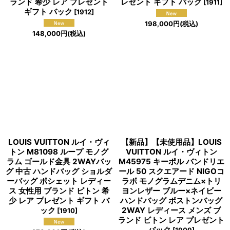
ランド 希少 レア プレゼント
レゼント ギフト バック
[
1911
]
ギフト バック
[
1912
]
198,000
円
(税込)
148,000
円
(税込)
LOUIS VUITTON ルイ・ヴィ
【新品】【未使用品】LOUIS
トン M81098 ループ モノグ
VUITTON ルイ・ヴィトン
ラム ゴールド金具 2WAYバッ
M45975 キーポル バンドリエ
グ 中古 ハンドバッグ ショルダ
ール 50 スクエアード NIGOコ
ーバッグ ポシェット レディー
ラボ モノグラムデニム×トリ
ス 女性用 ブランド ビトン 希
ヨンレザー ブルー×ネイビー
少 レア プレゼント ギフト バ
ハンドバッグ ボストンバッグ
ック
2WAY レディース メンズ ブ
[
1910
]
ランド ビトン レア プレゼント
バック