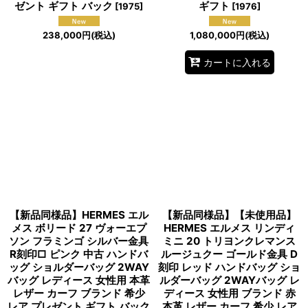
ゼント ギフト バック
ギフト
[
1975
]
[
1976
]
238,000
円
(税込)
1,080,000
円
(税込)
カートに入れる
【新品同様品】HERMES エル
【新品同様品】【未使用品】
メス ボリード 27 ヴォーエプ
HERMES エルメス リンディ
ソン フラミンゴ シルバー金具
ミニ 20 トリヨンクレマンス
R刻印□ ピンク 中古 ハンドバ
ルージュクー ゴールド金具 D
ッグ ショルダーバッグ 2WAY
刻印 レッド ハンドバッグ ショ
バッグ レディース 女性用 本革
ルダーバッグ 2WAYバッグ レ
レザー カーフ ブランド 希少
ディース 女性用 ブランド 赤
レア プレゼント ギフト バック
本革 レザー カーフ 希少 レア