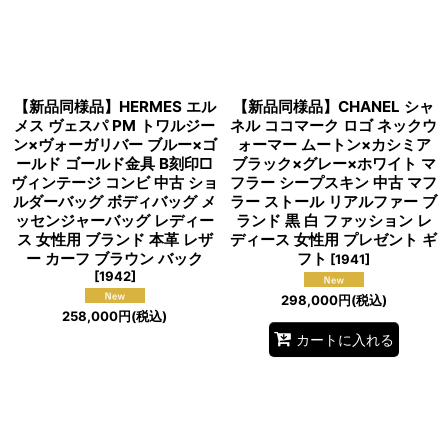
【新品同様品】HERMES エル
【新品同様品】CHANEL シャ
メス ヴェスパ PM トワルジー
ネル ココマーク ロゴ ネックウ
ン×ヴォーガリバー ブルー×ゴ
ォーマー ムートン×カシミア
ールド ゴールド金具 B刻印□
ブラック×グレー×ホワイト マ
ヴィンテージ コンビ 中古 ショ
フラー シープスキン 中古 マフ
ルダーバッグ ボディバッグ メ
ラー ストール リアルファー ブ
ッセンジャーバッグ レディー
ランド 黒 白 ファッション レ
ス 女性用 ブランド 本革 レザ
ディース 女性用 プレゼント ギ
ー カーフ ブラウン バック
フト
[
1941
]
[
1942
]
298,000
円
(税込)
258,000
円
(税込)
カートに入れる