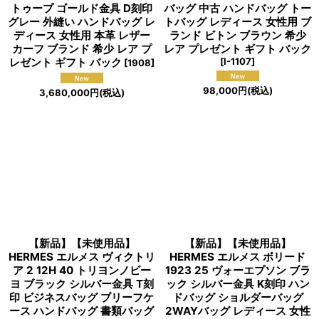
トゥープ ゴールド金具 D刻印
バッグ 中古 ハンドバッグ トー
グレー 外縫い ハンドバッグ レ
トバッグ レディース 女性用 ブ
ディース 女性用 本革 レザー
ランド ビトン ブラウン 希少
カーフ ブランド 希少 レア プ
レア プレゼント ギフト バック
レゼント ギフト バック
[
I-1107
]
[
1908
]
98,000
円
(税込)
3,680,000
円
(税込)
【新品】【未使用品】
【新品】【未使用品】
HERMES エルメス ヴィクトリ
HERMES エルメス ボリード
ア 2 12H 40 トリヨンノビー
1923 25 ヴォーエプソン ブラ
ヨ ブラック シルバー金具 T刻
ック シルバー金具 K刻印 ハン
印 ビジネスバッグ ブリーフケ
ドバッグ ショルダーバッグ
ース ハンドバッグ 書類バッグ
2WAYバッグ レディース 女性