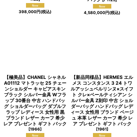
398,000
円
(税込)
4,580,000
円
(税込)
【極美品】CHANEL シャネル
【新品同様品】HERMES エル
A01112 マトラッセ 25 チェー
メス コンスタンス 3 24 トワ
ンショルダー キャビアスキン
ルアッシュベルリンヌ×スイフ
ブラック シルバー金具 Wフラ
ト クレ×ベールティシアン シ
ップ 30番台 中古 ハンドバッ
ルバー金具 Z刻印 中古 ショル
グ ショルダーバッグ ダブルフ
ダーバッグ ハンドバッグ レデ
ラップ レディース 女性用 黒
ィース 女性用 ブランド ベージ
ブランド レザー カーフ 希少
ュ 本革 レザー カーフ 希少 レ
レア プレゼント ギフト バック
ア プレゼント ギフト バック
[
1966
]
[
1961
]