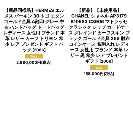
【新品同様品】HERMES エル
【新品】【未使用品】
メス バーキン 30 トゴ エタン
CHANEL シャネル AP3179
ゴールド金具 A刻印 グレー 中
B10583 C3906 マトラッセ
古 ハンドバッグ トートバッグ
クラシック ジップ カードケー
レディース 女性用 ブランド 本
ス グレインド カーフスキン ブ
革 レザー カーフ トリヨン 希
ラック ゴールド金具 26S 財布
少 レア プレゼント ギフト バ
コインケース 名刺入れ レディ
ック
ース 女性用 ブランド 本革 レ
[
2086
]
ザー 黒 希少 レア プレゼント
ギフト
[
2006
]
2,980,000
円
(税込)
158,000
円
(税込)