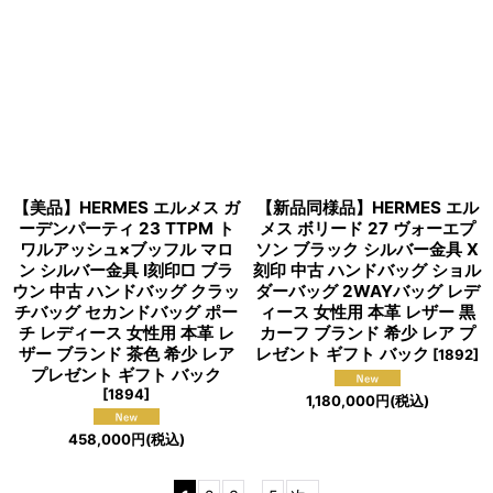
【美品】HERMES エルメス ガ
【新品同様品】HERMES エル
ーデンパーティ 23 TTPM ト
メス ボリード 27 ヴォーエプ
ワルアッシュ×ブッフル マロ
ソン ブラック シルバー金具 X
ン シルバー金具 I刻印□ ブラ
刻印 中古 ハンドバッグ ショル
ウン 中古 ハンドバッグ クラッ
ダーバッグ 2WAYバッグ レデ
チバッグ セカンドバッグ ポー
ィース 女性用 本革 レザー 黒
チ レディース 女性用 本革 レ
カーフ ブランド 希少 レア プ
ザー ブランド 茶色 希少 レア
レゼント ギフト バック
[
1892
]
プレゼント ギフト バック
[
1894
]
1,180,000
円
(税込)
458,000
円
(税込)